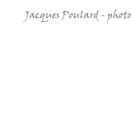
Jacques
Poulard
-
photo
nature