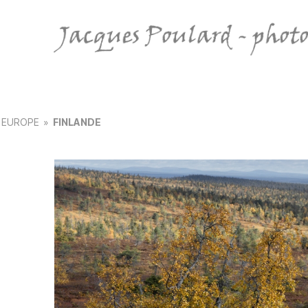
Jacques
Poulard
-
photo
nature
EUROPE
»
FINLANDE