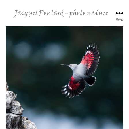
Menu
Jacques
Poulard
-
photo
nature